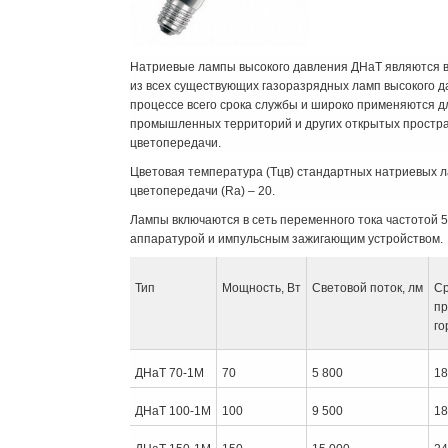
Натриевые лампы высокого давления ДНаТ являются 
из всех существующих газоразрядных ламп высокого д
процессе всего срока службы и широко применяются дл
промышленных территорий и других открытых простран
цветопередачи.
Цветовая температура (Тцв) стандартных натриевых л
цветопередачи (Rа) – 20.
Лампы включаются в сеть переменного тока частотой 
аппаратурой и импульсным зажигающим устройством.
Тип
Мощность, Вт
Световой поток, лм
С
пр
го
ДНаТ 70-1М
70
5 800
18
ДНаТ 100-1М
100
9 500
18