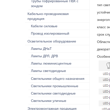
Трубы гофрированные ПВХ с
тип све
зондом
устойчи
Кабельно-проводниковая
продукция
энергоп
Кабели силовые
класс э
Провод изолированный
срок сл
Осветительное оборудование
Области
Лампы ДНаТ
декорат
Лампы ДРЛ, ДРВ
Особенн
Лампы люминисцентные
Лампы светодиодные
Светильники общего назначения
Светильники промышленные
Светильники светодиодные
Светильники уличные
Электромонтажная продукция