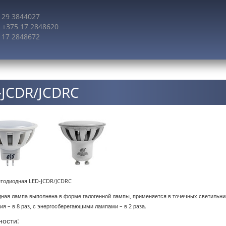
 29 3844027
: +375 17 2848620
5 17 2848672
-JCDR/JCDRC
тодиодная LED-JCDR/JCDRC
ная лампа выполнена в форме галогенной лампы, применяется в точечных светильник
ия – в 8 раз, с энергосберегающими лампами – в 2 раза.
ости: