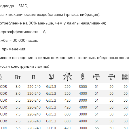
тодиода – SMD;
вы к механическим воздействиям (тряска, вибрация);
отребление на 90% меньше, чем у лампы накаливания;
нергоэффективности – А;
ужбы – 30 000 часов.
 применения:
ивное освещение в жилых помещениях: гостиных, обеденных зонах,
ости конструкции лампы: