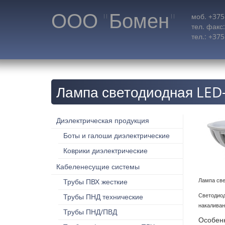
ООО "Бомен"
моб. +375
тел. факс
тел.: +37
Лампа светодиодная LED
Диэлектрическая продукция
Боты и галоши диэлектрические
Коврики диэлектрические
Кабеленесущие системы
Лампа све
Трубы ПВХ жесткие
Светодиод
Трубы ПНД технические
накаливан
Трубы ПНД/ПВД
Особенн